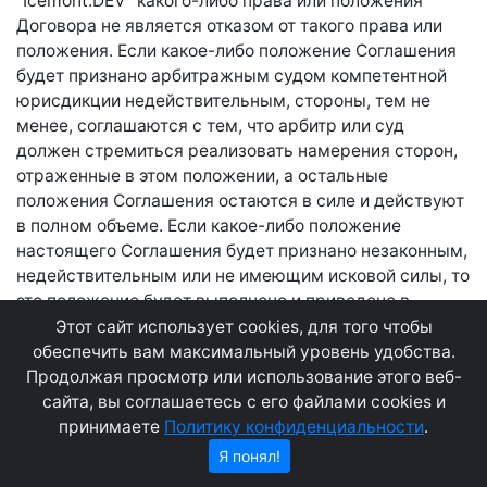
"Icemont.DEV" какого-либо права или положения
Договора не является отказом от такого права или
положения. Если какое-либо положение Соглашения
будет признано арбитражным судом компетентной
юрисдикции недействительным, стороны, тем не
менее, соглашаются с тем, что арбитр или суд
должен стремиться реализовать намерения сторон,
отраженные в этом положении, а остальные
положения Соглашения остаются в силе и действуют
в полном объеме. Если какое-либо положение
настоящего Соглашения будет признано незаконным,
недействительным или не имеющим исковой силы, то
это положение будет выполнено и приведено в
исполнение в максимальной степени, разрешенной
Этот сайт использует cookies, для того чтобы
законом, а остальные положения настоящего
обеспечить вам максимальный уровень удобства.
Соглашения останутся в полной силе и действии.
Продолжая просмотр или использование этого веб-
сайта, вы соглашаетесь с его файлами cookies и
принимаете
Политику конфиденциальности
.
Я понял!
СВЯЖИТЕСЬ С НАМИ